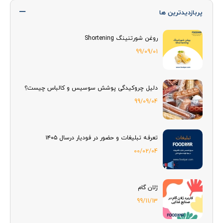
پربازدیدترین ها
روغن شورتنینگ Shortening
99/09/01
دلیل چروکیدگی پوشش سوسیس و کالباس چیست؟
99/09/04
تعرفه تبلیغات و حضور در فودیار درسال ۱۴۰۵
00/02/04
ژلان گام
99/11/13