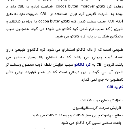
دهنده کره کاکائو cocoa butter improver شباهت زیادی به CBE دارد. با
توجه به شرایط اقلیمی گرم ایران استفاده از CBI ضرورت دارد به دلیل
آنکه CBI سبب سخت شدن کره کاکائو cocoa butter به ویژه در شکلاتهای
شیری ( که سبب نرم شدن کره کاکائو می شود) می گردد. همچنین سبب
ماندگاری شکلات بر پایه کره کاکائو می شود.
طبيعي است که از دانه کاکائو استخراج مي شود. کره کاکائوي طبيعي داراي
نقطه ذوب پاييني مي باشد که به دماهاي بالا بسيار حساس مي
باشد. افزودن
CBI
به
کره کاکائو
سبب افزايش نقطه ذوب محصول وسخت تر
شدن آن مي گردد و اين درحالي است که در طعم فراورده نهايي تاثير
نامطلوبي به جاي نمي گذارد.
کاربرد CBI
-
افزايش دماي ذوب شکلات
- افزایش سرعت کریستالیزاسیون
- مانع مهاجرت چربی مغز شکلات و پوسته شکلات می شود.
- باعث سختی نسبی کره کاکائو می شود.