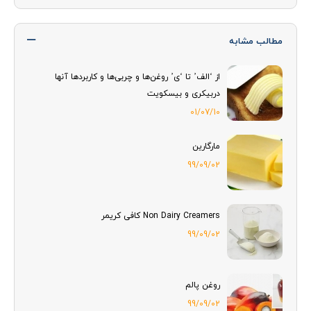
مطالب مشابه
از ‘الف’ تا ‘ی’ روغن‌ها و چربی‌ها و کاربردها آنها
دربیکری و بیسکویت
01/07/10
مارگارین
99/09/02
Non Dairy Creamers کافی کریمر
99/09/02
روغن پالم
99/09/02