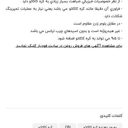
- از نظر خصوصيات فيزيکي شباهت بسيار زيادي به کره کاکائو دارد .
- فراوري آن دقيقا مانند کره کاکائو مي باشد يعني نياز به عملیات تمپرینگ
شکلات دارد.
- در مقابل بلوم زدن مقاوم است.
- غير هيدروژنه است و بدون اسيدهاي چرب ترانس مي باشد.
- تا 5% مي تواند به کره کاکائو اضافه شود.
برای مشاهده آگهی های فروش روغن در سایت فودیار کلیک نمایید.
کلمات کلیدی
بهبود دهنده کره کاکائو
CBI
کره کاکائو