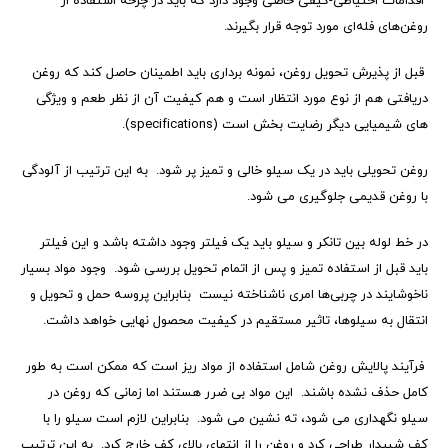
اقدامات احتیاطی-کیفی خاصی وجود دارد که باید در چرخه استفاده از
روغن‌های فله‌ای مورد توجه قرار بگیرند.
قبل از پذیرش تحویل روغن، نمونه برداری باید اطمینان حاصل کند که روغن
دریافتی هم از نوع مورد انتظار است و هم کیفیت آن از نظر طعم و ویژگی
های شیمیایی دیگر رضایت بخش است (
specifications
).
روغن تحویلی باید در یک سیلو خالی و تمیز پر شود. به این ترتیب از آلودگی
با روغن قدیمی جلوگیری می شود.
در خط لوله بین تانکر و سیلو باید یک فیلتر وجود داشته باشد و این فیلتر
باید قبل از استفاده تمیز و پس از اتمام تحویل بررسی شود. وجود مواد بسیار
ناخوشایند در چربی‌ها امری ناشناخته نیست بنابراین پروسه حمل و تحویل و
انتقال به سیلوها، تاثیر مستقیم در کیفیت محصول نهایی خواهد داشت.
فرآیند پالایش روغن شامل استفاده از مواد ریز است که ممکن است به طور
کامل حذف نشده باشند. این مواد بی ضرر هستند اما زمانی که روغن در
سیلو نگهداری می شود، ته نشین می شود. بنابراین لازم است سیلو را با
کف شیبدار طراحی کرد و روغن را از انتهای بالای کف خارج کرد. به این ترتیب