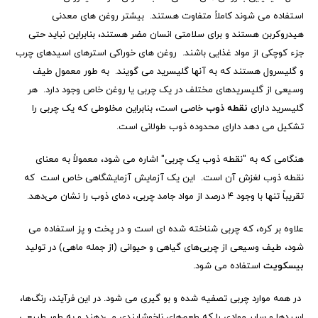
استفاده می شوند کاملاً متفاوت هستند. بیشتر روغن های معدنی
هیدروکربن هستند و برای سلامتی انسان مضر هستند، بنابراین نباید حتی
جزء کوچکی از مواد غذایی باشند. روغن های خوراکی استرهای اسیدهای چرب
و گلیسرول هستند که به آنها گلیسرید می گویند. به طور معمول طیف
وسیعی از گلیسریدهای مختلف در یک چربی یا روغن خاص وجود دارد. هر
گلیسرید دارای
نقطه
ذوب
خاصی است، بنابراین مخلوطی که یک چربی را
تشکیل می دهد دارای محدوده ذوب طولانی است.
هنگامی که به "نقطه ذوب یک چربی" اشاره می شود، معمولاً به معنای
نقطه ذوب لغزش آن است. این یک آزمایش آزمایشگاهی خاص است که
تقریباً تنها با وجود ۴ درصد از مواد جامد چربی، دمای ذوب را نشان می‌دهد.
علاوه بر کره، که چربی شناخته شده ای است و در پخت و پز استفاده می
شود، طیف وسیعی از چربی‌های گیاهی و حیوانی (از جمله ماهی) در تولید
بیسکویت
استفاده می شود.
در همه موارد چربی تصفیه شده و بو گیری می شود. در این فرآیند، رنگ‌ها،
اسیدها و سایر موادی را که طعم‌های ناخوشایندی می‌دهند و به طور طبیعی