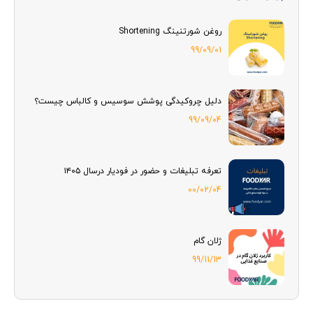
روغن شورتنینگ Shortening
99/09/01
دلیل چروکیدگی پوشش سوسیس و کالباس چیست؟
99/09/04
تعرفه تبلیغات و حضور در فودیار درسال ۱۴۰۵
00/02/04
ژلان گام
99/11/13