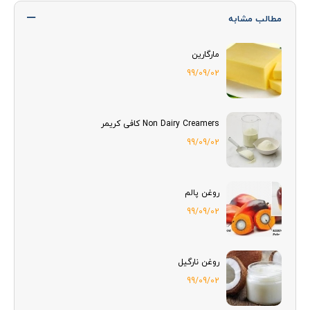
مطالب مشابه
مارگارین
99/09/02
Non Dairy Creamers کافی کریمر
99/09/02
روغن پالم
99/09/02
روغن نارگیل
99/09/02