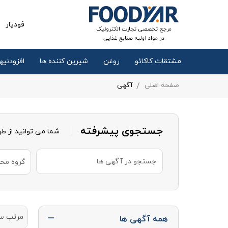
فودیار
مشتقات کاکائو
روغن
شیرین کننده ها
افزودنیها
صفحه اصلی
آگهی
جستجوی پیشرفته
شما می توانید از ط
گروه مح
مرتب س
همه آگهی ها