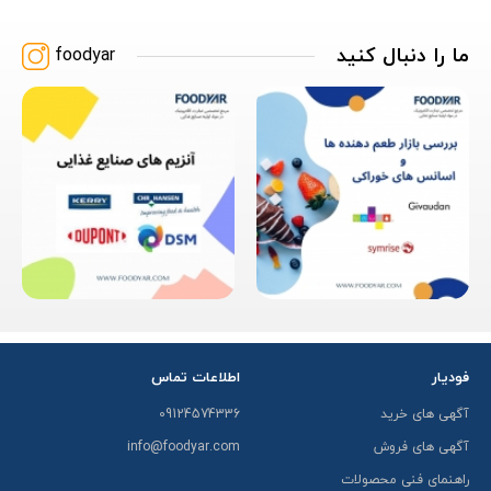
ما را دنبال کنید
foodyar
فودیار
اطلاعات تماس
آگهی های خرید
09124574336
آگهی های فروش
info@foodyar.com
راهنمای فنی محصولات