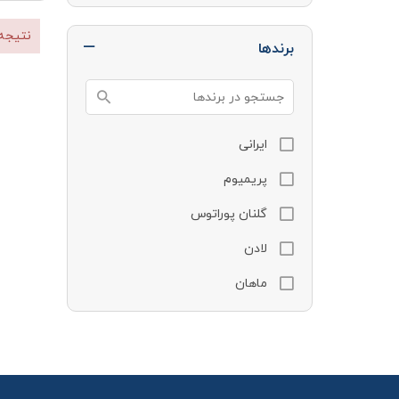
نتیجه
برندها
ایرانی
پریمیوم
گلنان پوراتوس
لادن
ماهان