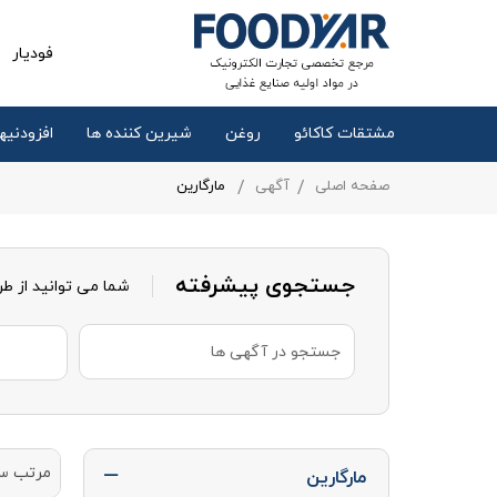
فودیار
مشتقات کاکائو
روغن
شیرین کننده ها
افزودنیها
صفحه اصلی
آگهی
مارگارین
جستجوی پیشرفته
شما می توانید از ط
مرتب س
مارگارین