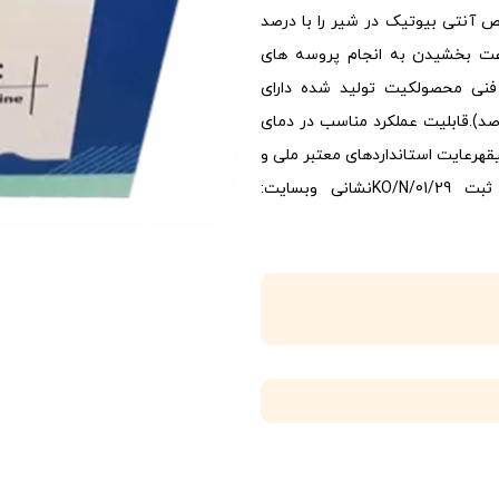
ص آنتی بیوتیک در شیر را با درصد
عت بخشیدن به انجام پروسه های
نی محصولکیت تولید شده دارای
 زیر می‌باشد:rn*تکرارپذیری نتایج (حداقل 95 درصد).قابلیت عملکرد مناسب در دمای
نه 42 درجه سلسیوس.زمان تشخیص حداکثر 5 دقیقهرعایت استاندارد‌های معتبر ملی و
بین‌المللی. دارای مجوز سازمان دامپزشکی به شماره ثبت KO/N/01/29نشانی وبسایت: