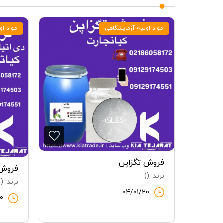
مواد اولیه آزمایشگاهی
مواد او
فروش تگزاپن
فروش 
برند: ()
برند: ()
04/01/20
20