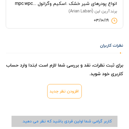
انواع پودرهای شیر خشک .اسکیم وگرانول ....mpc.wpc
برند:آرین لبن (ََArian Laban)
03/10/19
نظرات کاربران
برای ثبت نظرات، نقد و بررسی شما لازم است ابتدا وارد حساب
کاربری خود شوید.
افزودن نظر جدید
کاربر گرامی شما اولین فردی باشید که نظر می دهید.