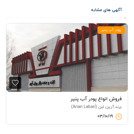
آگهی های مشابه
پودر آب پنیر
فروش انواع پودر آب پنیر
برند:آرین لبن (ََArian Laban)
03/10/19