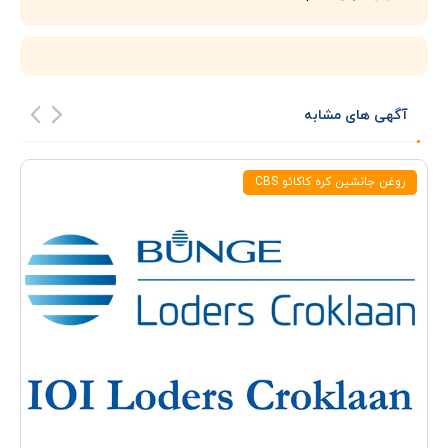
آگهی های مشابه
روغن جانشین کره کاکائو CBS