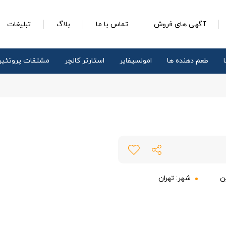
آگهی های فروش
تماس با ما
بلاگ
تبلیغات
طعم دهنده ها
امولسیفایر
استارتر کالچر
مشتقات پروتئی
ن
شهر:
تهران