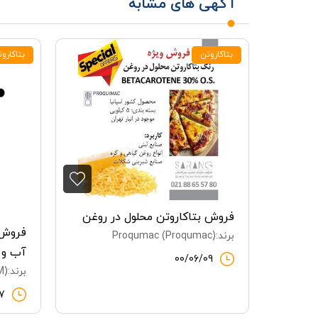
آگهی های مشابه
بتاکاروتن
بتاکارو
فروش بتاکاروتن محلول در روغن
فروش 
برند:Proqumac (Proqumac)
آب و 
00/06/09
برند:DSM (DSM)
7