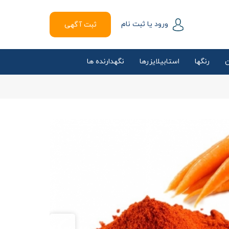
ورود یا ثبت نام
ثبت آگهی
ن
رنگها
استابیلایزرها
نگهدارنده ها