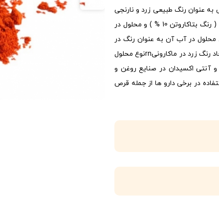
 به عنوان رنگ طبیعی زرد و نارنجی
استفاده می شوداین ماده رنگی به دو صورت محلول در آب ( رنگ بتاکاروتن 10 % ) و محلول در
رنگ بتاکاروتن 30 % ) دسته بندی می شوند.rnنوع محلول در آب آن به عنوان رنگ در
آب میوه ها و نوشیدنی ها مورد استفاده قرار می گیردrnایجاد رنگ زرد در ماکارونیrnنوع محلول
نگ در فراورده های لبنیrnبهبود رنگ و آنتی اکسیدان در صنایع روغن و
ینrnایجاد رنگ در فراورده های شیرینی و شکلاتrnاستفاده در برخی دارو ها از جمله قرص