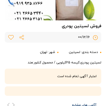
فروش لسیتین پودری
00/12/16
دسته بندی:
لسیتین
شهر:
تهران
لسیتین پودری:کیسه 25کیلویی / محصول کشور:هند
اعتبار آگهی تمام شده است
آگهی های مشابه