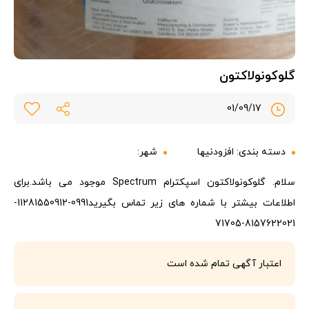
گلوکونولاکتون
01/09/17
دسته بندی:
افزودنیها
شهر:
سلام. گلوکونولاکتون اسپکترام Spectrum موجود می باشد.برای
اطلاعات بیشتر با شماره های زیر تماس بگیرید0991-11281550912-
8157622021-71705
اعتبار آگهی تمام شده است