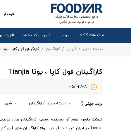
فودیار
مشتقات کاکائو
روغن
شیرین کننده ها
افزودنیها
صفحه اصلی
فروش
کاراگینان
کاراگینان فول کاپا ، یوتا Tianjia
کاراگینان فول کاپا ، یوتا Tianjia
05/04/08
دسته بندی:
کاراگینان
شهر:
برند: چینی ()
Tianjia در ایران میباشد، فروش انواع کاراگینان های فول ک