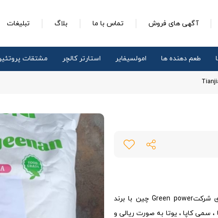
آگهی های فروش
تماس با ما
بلاگ
تبلیغات
طعم دهنده ها
امولسیفایر
استارتر کالچر
مشتقات پروتئی
شرکت پارس طعم آرا نماینده رسمی کاراگینان های تولیدی شرکتGreen power چین با برند
اپا ، سمی کاپا ، یوتا به صورت ریالی و