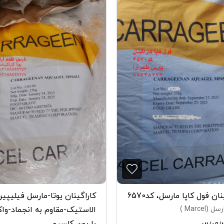
ان فول کاپا مارسل، کد6570
کاراگینان یوتا-مارسل فیلیپی
(Marcel )
الاستیک-مقاوم به انجماد-و
با یون کلسیم