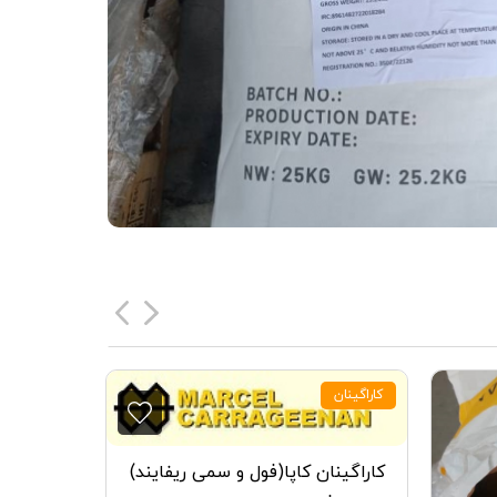
کاراگینان
کاراگینان
کاراگینان کاپا(فول و سمی ریفایند)