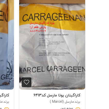
کاراگینان یوتا مارسل کد6413
کاراگین
فیلیپین
برند:مارسل (Marcel )
برند:مارسل 