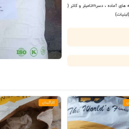
ارزی امکان پذیر میباشد. rnکاراگینانهای فول کاپا جهت ژله های آماده ، دسرrnتامبلر و کاتر (
ن
کاراگینان