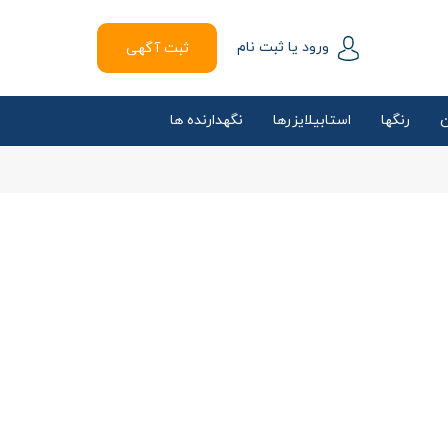
ورود یا ثبت نام
ثبت آگهی
ن
رنگها
استابیلایزرها
نگهدارنده ها