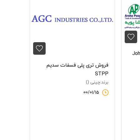
پلی فسفا
برند: ()
9/21
Joha()
فروش تری پلی فسفات سدیم
STPP
برند:چینی ()
00/01/15