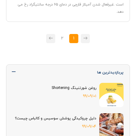
است .غیرفعال شدن آمیلاز قارچی در دمای ۶۵ درجه سانتیگراد رخ می
دهد.
2
1
پربازدیدترین ها
روغن شورتنینگ Shortening
99/09/01
دلیل چروکیدگی پوشش سوسیس و کالباس چیست؟
99/09/04